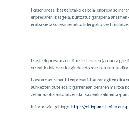
Ikasenpresa ikasgeletako eskola-enpresa sorrera
enpresaren ikasgela, bultzatuz garapena ahalmen e
erabakietako, ekimeneko, lidergoko), estimulatzea
Ikasleek prestatzen dituzte beraren jarduera guzti
erreal, haiek berek eginda edo merkaturatuta dira.
Ikastaroan zehar bi enpresari-batzar egiten dira 
aurkezten dute eta bigarrenean beraren martxa ko
zehar azoka antolatzen da ikasleek salmenta-puntu
Informazio gehiago:
https://ekingune.tknika.eus