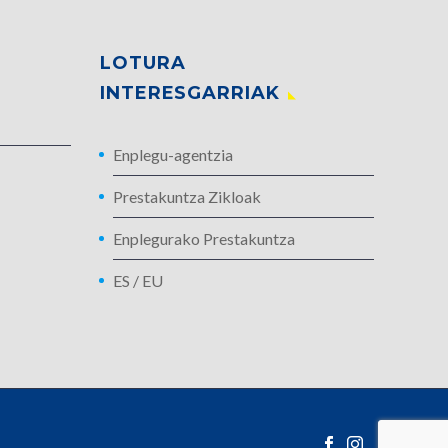
LOTURA
INTERESGARRIAK
Enplegu-agentzia
:
Prestakuntza Zikloak
Enplegurako Prestakuntza
ES
/
EU