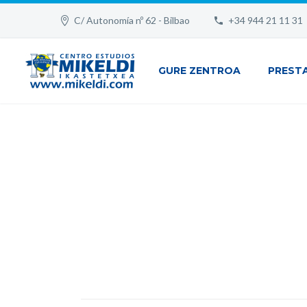
C/ Autonomía nº 62 - Bilbao
+34 944 21 11 31
GURE ZENTROA
PREST