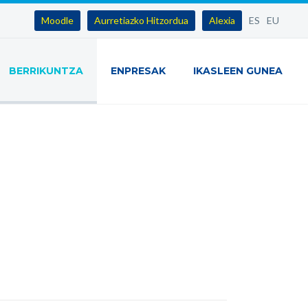
Moodle
Aurretiazko Hitzordua
Alexia
ES
EU
BERRIKUNTZA
ENPRESAK
IKASLEEN GUNEA