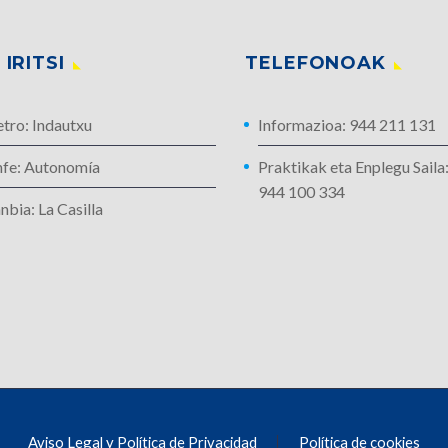
IRITSI
TELEFONOAK
tro: Indautxu
Informazioa: 944 211 131
nfe: Autonomía
Praktikak eta Enplegu Saila
944 100 334
nbia: La Casilla
Aviso Legal y Política de Privacidad
Política de cookies