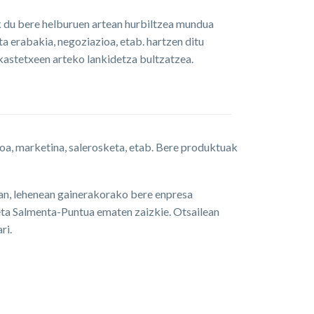
 du bere helburuen artean hurbiltzea mundua
a erabakia, negoziazioa, etab. hartzen ditu
ikastetxeen arteko lankidetza bultzatzea.
ioa, marketina, salerosketa, etab. Bere produktuak
ian, lehenean gainerakorako bere enpresa
eta Salmenta-Puntua ematen zaizkie. Otsailean
ri.