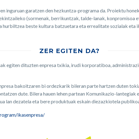
ren inguruan garatzen den hezkuntza-programa da. Proiektu honek
kintzaileko (sormenak, berrikuntzak, talde-lanak, konpromisoa et
 hurbiltzea beste kultura batzuetara eta errealitate sozialak eta 
ZER EGITEN DA?
ak egiten dituzten enpresa txikia, irudi korporatiboa, administraz
enpresa bakoitzaren bi ordezkarik bileran parte hartzen duten tok
ntatzen dute. Bilera hauen lehen partean Komunikazio-lantegiak 
a lan dezatela eta bere produktuak eskain diezazkiotela publikoa
/program/ikasenpresa/