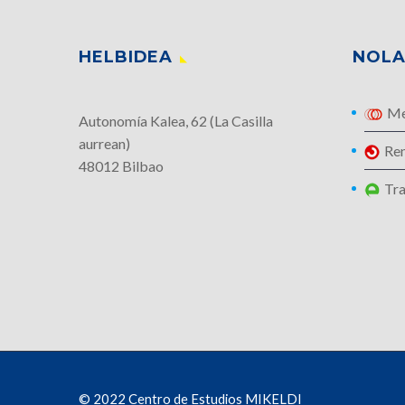
HELBIDEA
NOLA 
Me
Autonomía Kalea, 62 (La Casilla
aurrean)
Re
48012 Bilbao
Tra
© 2022 Centro de Estudios MIKELDI