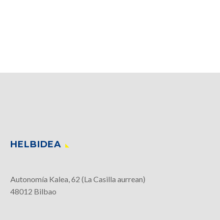
HELBIDEA
Autonomía Kalea, 62 (La Casilla aurrean)
48012 Bilbao