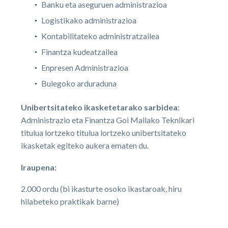
Banku eta aseguruen administrazioa
Logistikako administrazioa
Kontabilitateko administratzailea
Finantza kudeatzailea
Enpresen Administrazioa
Bulegoko arduraduna
Unibertsitateko ikasketetarako sarbidea:
Administrazio eta Finantza Goi Mailako Teknikari
titulua lortzeko titulua lortzeko unibertsitateko
ikasketak egiteko aukera ematen du.
Iraupena:
2.000 ordu (bi ikasturte osoko ikastaroak, hiru
hilabeteko praktikak barne)