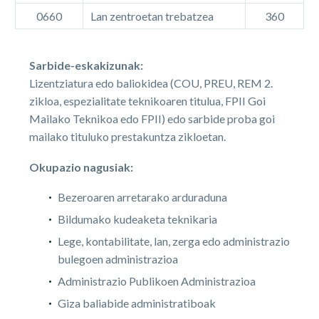
0660
Lan zentroetan trebatzea
360
Sarbide-eskakizunak:
Lizentziatura edo baliokidea (COU, PREU, REM 2.
zikloa, espezialitate teknikoaren titulua, FPII Goi
Mailako Teknikoa edo FPII) edo sarbide proba goi
mailako tituluko prestakuntza zikloetan.
Okupazio nagusiak:
Bezeroaren arretarako arduraduna
Bildumako kudeaketa teknikaria
Lege, kontabilitate, lan, zerga edo administrazio
bulegoen administrazioa
Administrazio Publikoen Administrazioa
Giza baliabide administratiboak