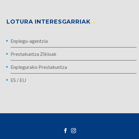
LOTURA INTERESGARRIAK
Enplegu-agentzia
Prestakuntza Zikloak
Enplegurako Prestakuntza
ES
/
EU