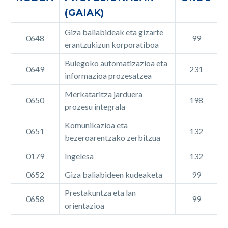
(GAIAK)
Giza baliabideak eta gizarte
0648
99
erantzukizun korporatiboa
Bulegoko automatizazioa eta
0649
231
informazioa prozesatzea
Merkataritza jarduera
0650
198
prozesu integrala
Komunikazioa eta
0651
132
bezeroarentzako zerbitzua
0179
Ingelesa
132
0652
Giza baliabideen kudeaketa
99
Prestakuntza eta lan
0658
99
orientazioa