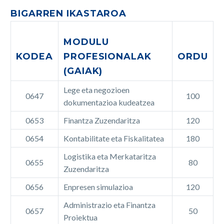
BIGARREN IKASTAROA
MODULU
KODEA
PROFESIONALAK
ORDU
(GAIAK)
Lege eta negozioen
0647
100
dokumentazioa kudeatzea
0653
Finantza Zuzendaritza
120
0654
Kontabilitate eta Fiskalitatea
180
Logistika eta Merkataritza
0655
80
Zuzendaritza
0656
Enpresen simulazioa
120
Administrazio eta Finantza
0657
50
Proiektua