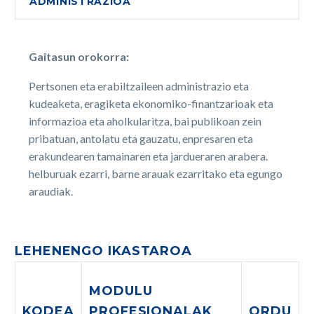
ADMINISTRAZIOA
Gaitasun orokorra:
Pertsonen eta erabiltzaileen administrazio eta
kudeaketa, eragiketa ekonomiko-finantzarioak eta
informazioa eta aholkularitza, bai publikoan zein
pribatuan, antolatu eta gauzatu, enpresaren eta
erakundearen tamainaren eta jardueraren arabera.
helburuak ezarri, barne arauak ezarritako eta egungo
araudiak.
LEHENENGO IKASTAROA
MODULU
KODEA
PROFESIONALAK
ORDU