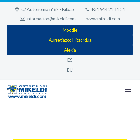
C/ Autonomía nº 62 - Bilbao
+34 944 21 11 31
informacion@mikeldi.com
www.mikeldi.com
Moodle
Aurretiazko Hitzordua
Alexia
ES
EU