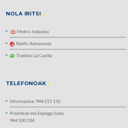
NOLA IRITSI
Metro: Indautxu
Renfe: Autonomía
Tranbia: La Casilla
TELEFONOAK
Informazioa: 944 211 131
Praktikak eta Enplegu Saila:
944 100 334