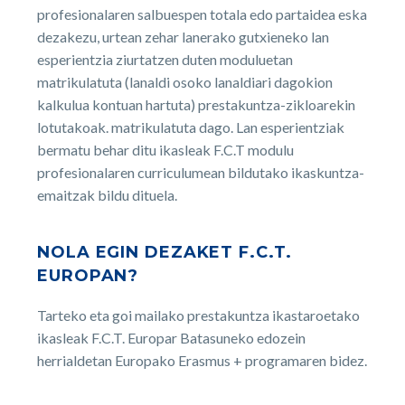
profesionalaren salbuespen totala edo partaidea eska
dezakezu, urtean zehar lanerako gutxieneko lan
esperientzia ziurtatzen duten moduluetan
matrikulatuta (lanaldi osoko lanaldiari dagokion
kalkulua kontuan hartuta) prestakuntza-zikloarekin
lotutakoak. matrikulatuta dago. Lan esperientziak
bermatu behar ditu ikasleak F.C.T modulu
profesionalaren curriculumean bildutako ikaskuntza-
emaitzak bildu dituela.
NOLA EGIN DEZAKET F.C.T.
EUROPAN?
Tarteko eta goi mailako prestakuntza ikastaroetako
ikasleak F.C.T. Europar Batasuneko edozein
herrialdetan Europako Erasmus + programaren bidez.