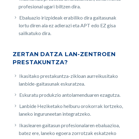
profesional ugari biltzen dira.
Ebaluazio irizpideak erabiliko dira gaitasunak
lortu diren ala ez adierazi eta APT edo EZ gisa
sailkatuko dira.
ZERTAN DATZA LAN-ZENTROEN
PRESTAKUNTZA?
Ikasitako prestakuntza-zikloan aurreikusitako
lanbide-gaitasunak eskuratzea.
Eskuratu produkzio antolamenduaren ezagutza.
Lanbide Heziketako helburu orokorrak lortzeko,
laneko inguruneetan integratzeko.
Ikaslearen gaitasun profesionalaren ebaluazioa,
batez ere, laneko egoera zorrotzak eskatzeko