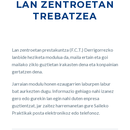
LAN ZENTROETAN
TREBATZEA
Lan zentroetan prestakuntza (F.C.T.) Derrigorrezko
lanbide heziketa modulua da, maila ertain eta goi
mailako ziklo guztietan irakasten dena eta konpainian
gertatzen dena.
Jarraian modulu honen ezaugarrien laburpen labur
bat aurkezten dugu. Informazio gehiago nahi izanez
gero edo gurekin lan egin nahi duten enpresa
guztientzat, jar zaitez harremanetan gure Saileko
Praktikak posta elektronikoz edo telefonoz.