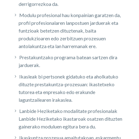
derrigorrezkoa da.
Modulu profesional hau konpainian garatzen da,
profil profesionalaren lanpostuen jarduerak eta
funtzioak betetzen dituztenak, baita
produkzioaren edo zerbitzuen prozesuen
antolakuntza eta lan harremanak ere.
Prestakuntzako programa batean sartzen dira
jarduerak.
Ikasleak bi pertsonek gidatuko eta aholkatuko
dituzte prestakuntza-prozesuan: ikastetxeko
tutorea eta enpresako edo erakunde
laguntzailearen irakaslea.
Lanbide Heziketako modalitate profesionalak
Lanbide Heziketako ikastaroak osatzen dituzten
gainerako moduluen egitura bera du.
Ikaskuntza prozesua amaitutakoan, eskarmentu