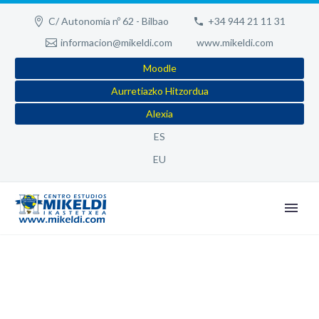
C/ Autonomía nº 62 - Bilbao
+34 944 21 11 31
informacion@mikeldi.com
www.mikeldi.com
Moodle
Aurretiazko Hitzordua
Alexia
ES
EU