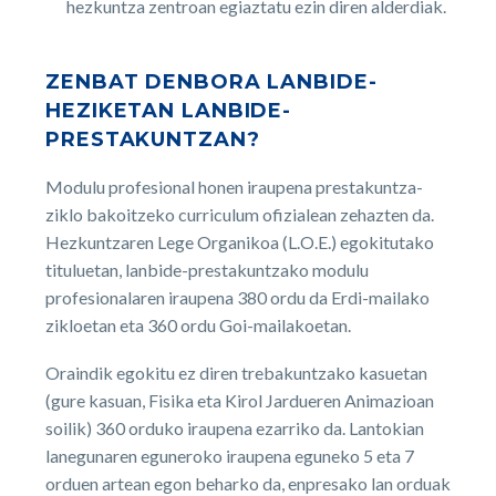
hezkuntza zentroan egiaztatu ezin diren alderdiak.
ZENBAT DENBORA LANBIDE-
HEZIKETAN LANBIDE-
PRESTAKUNTZAN?
Modulu profesional honen iraupena prestakuntza-
ziklo bakoitzeko curriculum ofizialean zehazten da.
Hezkuntzaren Lege Organikoa (L.O.E.) egokitutako
tituluetan, lanbide-prestakuntzako modulu
profesionalaren iraupena 380 ordu da Erdi-mailako
zikloetan eta 360 ordu Goi-mailakoetan.
Oraindik egokitu ez diren trebakuntzako kasuetan
(gure kasuan, Fisika eta Kirol Jardueren Animazioan
soilik) 360 orduko iraupena ezarriko da. Lantokian
lanegunaren eguneroko iraupena eguneko 5 eta 7
orduen artean egon beharko da, enpresako lan orduak