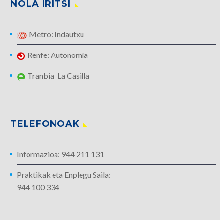
NOLA IRITSI
Metro: Indautxu
Renfe: Autonomía
Tranbia: La Casilla
TELEFONOAK
Informazioa: 944 211 131
Praktikak eta Enplegu Saila:
944 100 334