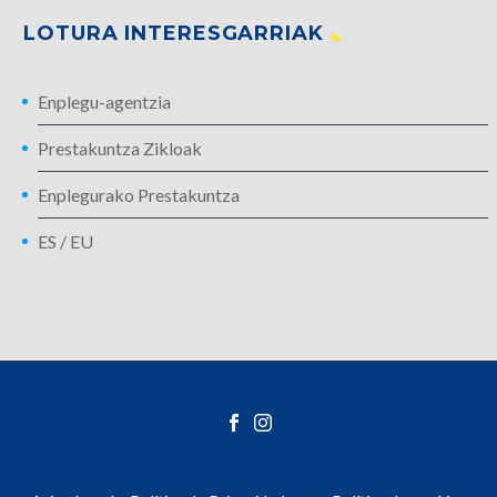
LOTURA INTERESGARRIAK
Enplegu-agentzia
Prestakuntza Zikloak
Enplegurako Prestakuntza
ES
/
EU