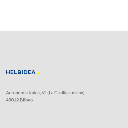
HELBIDEA
Autonomía Kalea, 62 (La Casilla aurrean)
48012 Bilbao