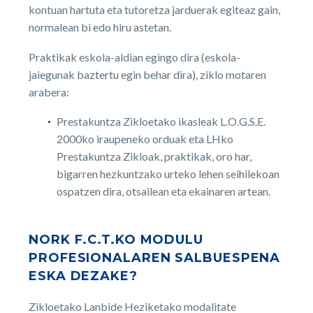
kontuan hartuta eta tutoretza jarduerak egiteaz gain,
normalean bi edo hiru astetan.
Praktikak eskola-aldian egingo dira (eskola-
jaiegunak baztertu egin behar dira), ziklo motaren
arabera:
Prestakuntza Zikloetako ikasleak L.O.G.S.E.
2000ko iraupeneko orduak eta LHko
Prestakuntza Zikloak, praktikak, oro har,
bigarren hezkuntzako urteko lehen seihilekoan
ospatzen dira, otsailean eta ekainaren artean.
NORK F.C.T.KO MODULU
PROFESIONALAREN SALBUESPENA
ESKA DEZAKE?
Zikloetako Lanbide Heziketako modalitate