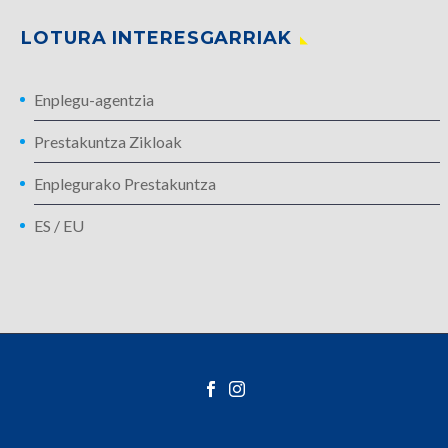
LOTURA INTERESGARRIAK
Enplegu-agentzia
Prestakuntza Zikloak
Enplegurako Prestakuntza
ES
/
EU