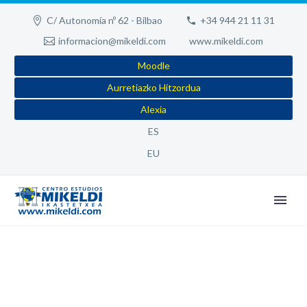
C/ Autonomía nº 62 - Bilbao
+34 944 21 11 31
informacion@mikeldi.com
www.mikeldi.com
Moodle
Aurretiazko Hitzordua
Alexia
ES
EU