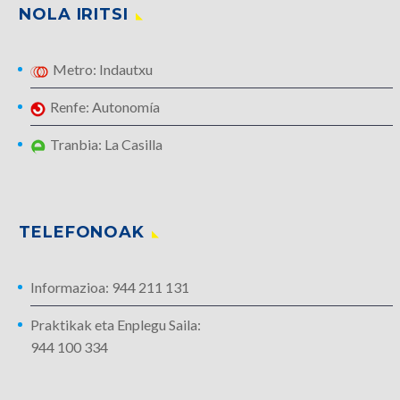
NOLA IRITSI
Metro: Indautxu
Renfe: Autonomía
Tranbia: La Casilla
TELEFONOAK
Informazioa: 944 211 131
Praktikak eta Enplegu Saila:
944 100 334