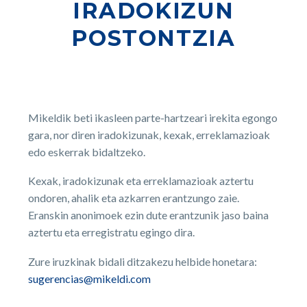
IRADOKIZUN
POSTONTZIA
Mikeldik beti ikasleen parte-hartzeari irekita egongo
gara, nor diren iradokizunak, kexak, erreklamazioak
edo eskerrak bidaltzeko.
Kexak, iradokizunak eta erreklamazioak aztertu
ondoren, ahalik eta azkarren erantzungo zaie.
Eranskin anonimoek ezin dute erantzunik jaso baina
aztertu eta erregistratu egingo dira.
Zure iruzkinak bidali ditzakezu helbide honetara:
sugerencias@mikeldi.com