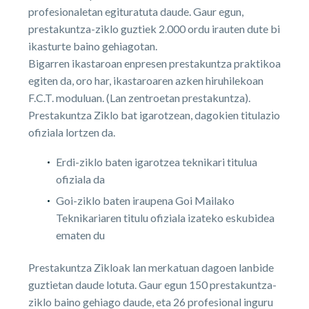
profesionaletan egituratuta daude. Gaur egun,
prestakuntza-ziklo guztiek 2.000 ordu irauten dute bi
ikasturte baino gehiagotan.
Bigarren ikastaroan enpresen prestakuntza praktikoa
egiten da, oro har, ikastaroaren azken hiruhilekoan
F.C.T. moduluan. (Lan zentroetan prestakuntza).
Prestakuntza Ziklo bat igarotzean, dagokien titulazio
ofiziala lortzen da.
Erdi-ziklo baten igarotzea teknikari titulua
ofiziala da
Goi-ziklo baten iraupena Goi Mailako
Teknikariaren titulu ofiziala izateko eskubidea
ematen du
Prestakuntza Zikloak lan merkatuan dagoen lanbide
guztietan daude lotuta. Gaur egun 150 prestakuntza-
ziklo baino gehiago daude, eta 26 profesional inguru