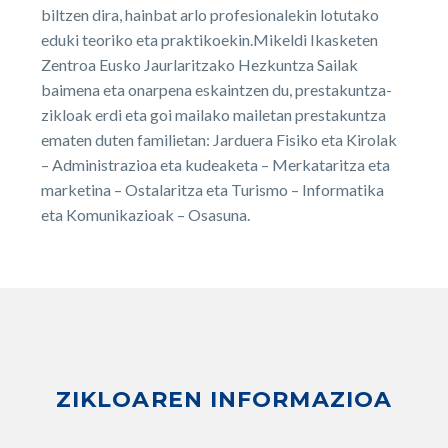
biltzen dira, hainbat arlo profesionalekin lotutako
eduki teoriko eta praktikoekin.Mikeldi Ikasketen
Zentroa Eusko Jaurlaritzako Hezkuntza Sailak
baimena eta onarpena eskaintzen du, prestakuntza-
zikloak erdi eta goi mailako mailetan prestakuntza
ematen duten familietan: Jarduera Fisiko eta Kirolak
– Administrazioa eta kudeaketa – Merkataritza eta
marketina – Ostalaritza eta Turismo – Informatika
eta Komunikazioak – Osasuna.
ZIKLOAREN INFORMAZIOA