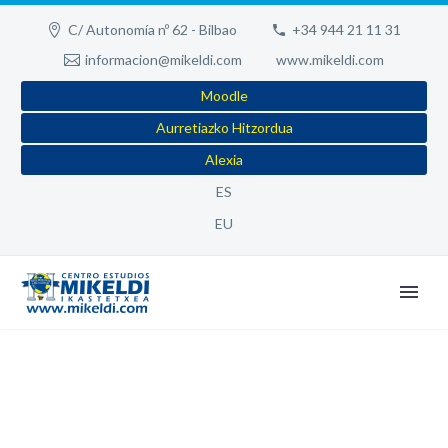
C/ Autonomía nº 62 - Bilbao
+34 944 21 11 31
informacion@mikeldi.com
www.mikeldi.com
Moodle
Aurretiazko Hitzordua
Alexia
ES
EU