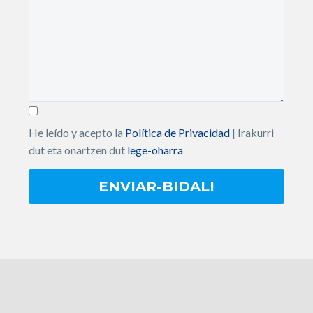
He leído y acepto la
Política de Privacidad
| Irakurri
dut eta onartzen dut
lege-oharra