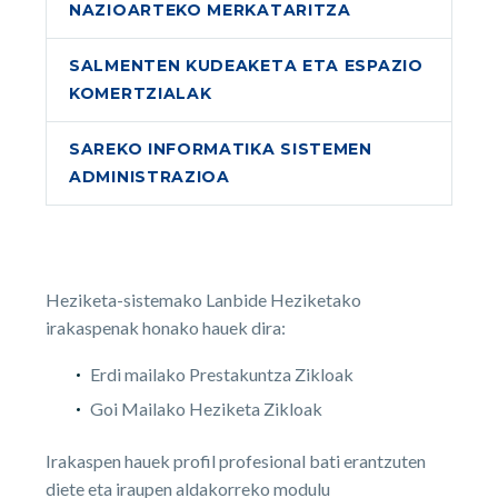
NAZIOARTEKO MERKATARITZA
SALMENTEN KUDEAKETA ETA ESPAZIO
KOMERTZIALAK
SAREKO INFORMATIKA SISTEMEN
ADMINISTRAZIOA
Heziketa-sistemako Lanbide Heziketako
irakaspenak honako hauek dira:
Erdi mailako Prestakuntza Zikloak
Goi Mailako Heziketa Zikloak
Irakaspen hauek profil profesional bati erantzuten
diete eta iraupen aldakorreko modulu