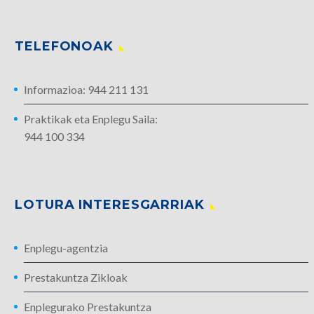
TELEFONOAK
Informazioa: 944 211 131
Praktikak eta Enplegu Saila:
944 100 334
LOTURA INTERESGARRIAK
Enplegu-agentzia
Prestakuntza Zikloak
Enplegurako Prestakuntza