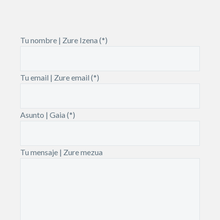
Tu nombre | Zure Izena (*)
Tu email | Zure email (*)
Asunto | Gaia (*)
Tu mensaje | Zure mezua