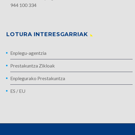
944 100 334
LOTURA INTERESGARRIAK
Enplegu-agentzia
Prestakuntza Zikloak
Enplegurako Prestakuntza
ES
/
EU