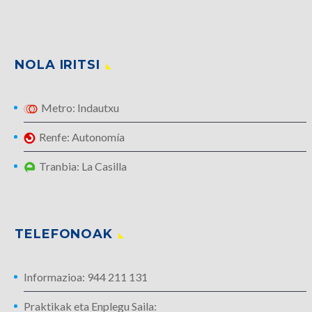
NOLA IRITSI
Metro: Indautxu
Renfe: Autonomía
Tranbia: La Casilla
TELEFONOAK
Informazioa: 944 211 131
Praktikak eta Enplegu Saila: