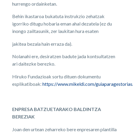
hurrengo ordainketan.
Behin ikastaroa bukatuta instrukzio zehatzak
igorriko ditugu hobaria eman ahal dezatela (ez du
inongo zailtasunik, zer laukitan hura esaten
jakitea bezala hain erraza da).
Nolanahi ere, desiratzen badute jada kontsultatzen
ari daitezke berezko.
Hiruko Fundazioak sortu dituen dokumentu
esplikatiboak:
https://www.mikeldi.com/guiaparagestorias
ENPRESA BATZUETARAKO BALDINTZA
BEREZIAK
Joan den urtean zeharreko bere enpresaren plantilla