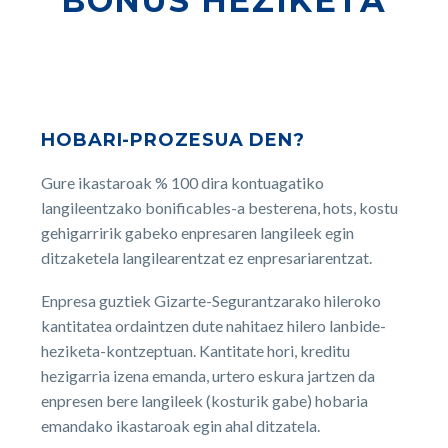
BONUS HEZIKETA
HOBARI-PROZESUA DEN?
Gure ikastaroak % 100 dira kontuagatiko
langileentzako bonificables-a besterena, hots, kostu
gehigarririk gabeko enpresaren langileek egin
ditzaketela langilearentzat ez enpresariarentzat.
Enpresa guztiek Gizarte-Segurantzarako hileroko
kantitatea ordaintzen dute nahitaez hilero lanbide-
heziketa-kontzeptuan. Kantitate hori, kreditu
hezigarria izena emanda, urtero eskura jartzen da
enpresen bere langileek (kosturik gabe) hobaria
emandako ikastaroak egin ahal ditzatela.