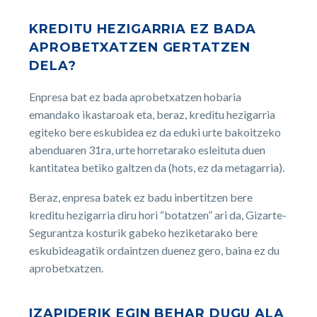
KREDITU HEZIGARRIA EZ BADA
APROBETXATZEN GERTATZEN
DELA?
Enpresa bat ez bada aprobetxatzen hobaria
emandako ikastaroak eta, beraz, kreditu hezigarria
egiteko bere eskubidea ez da eduki urte bakoitzeko
abenduaren 31ra, urte horretarako esleituta duen
kantitatea betiko galtzen da (hots, ez da metagarria).
Beraz, enpresa batek ez badu inbertitzen bere
kreditu hezigarria diru hori “botatzen” ari da, Gizarte-
Segurantza kosturik gabeko heziketarako bere
eskubideagatik ordaintzen duenez gero, baina ez du
aprobetxatzen.
IZAPIDERIK EGIN BEHAR DUGU ALA