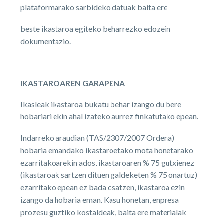
plataformarako sarbideko datuak baita ere
beste ikastaroa egiteko beharrezko edozein
dokumentazio.
IKASTAROAREN GARAPENA
Ikasleak ikastaroa bukatu behar izango du bere
hobariari ekin ahal izateko aurrez finkatutako epean.
Indarreko araudian (TAS/2307/2007 Ordena)
hobaria emandako ikastaroetako mota honetarako
ezarritakoarekin ados, ikastaroaren % 75 gutxienez
(ikastaroak sartzen dituen galdeketen % 75 onartuz)
ezarritako epean ez bada osatzen, ikastaroa ezin
izango da hobaria eman. Kasu honetan, enpresa
prozesu guztiko kostaldeak, baita ere materialak