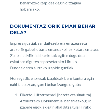
beharrezko izapideak egin ditzagula
hobarirako.
DOKUMENTAZIORIK EMAN BEHAR
DELA?
Enpresa guztiak sar daitezela era errazean eta
arazorik gabe hobaria emandako heziketara ematea,
Zentroan Mikeldi Ikerketak egiten dugu doan
eskatzen diguten enpresetarako Hiruko
Fundazioaren aurreko izapide guztiak.
Horregatik, enpresak izapideak bere kontura egin
nahi izan ezean, igorri behar izango digute:
Elkarte-Hitzarmenari (beteta eta sinatuta)
Atxikitzeko Dokumentua, beharrezko guk
izapide egokiak egin ahal ditzagula Hiruko