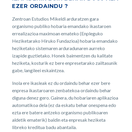
EZER ORDAINDU ?
Zentroan Estudios Mikeldi arduratzen gara
organismo publiko hobaria emandako ikastaroen
errealizazioa maximoan emateko (Enpleguko
Heziketarako Hiruko Fundazioa) hobaria emandako
heziketako sistemaren arduradunaren aurreko
izapide guztietako. Honek baimentzen du kalitate
heziketa, kosturik ez bere enpresetarako zailtasunik
gabe, langileei eskaintzea.
Inola ere ikasleak ez du ordaindu behar ezer bere
enpresa ikastaroaren zenbatekoa ordaindu behar
diguna denez gero. Gainera, du hobariaren aplikazioa
automatikoa dela (ez da eskatu behar onespena edo
ezta ere batere antzeko organismo publikoaren
aldetik ematerik) baldin eta enpresak heziketa
libreko kreditua badu abantaila.