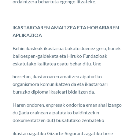
ordaintzera behartuta egongo litzateke.
IKASTAROAREN AMAITZEA ETA HOBARIAREN
APLIKAZIOA
Behin ikasleak ikastaroa bukatu duenez gero, honek
balioespen-galdeketa eta Hiruko Fundazioak
eskatutako kalitatea osatu behar ditu. Une
horretan, ikastaroaren amaitzea aipaturiko
organismora komunikatzen da eta ikastaroari
buruzko diploma ikasleari bidaltzen da.
Haren ondoren, enpresak ondorioa eman ahal izango
du (jada orainean aipatutako baldintzekin
dokumentatzen dut) bukatutako zenbateko
ikastaroagatiko Gizarte-Segurantzagatiko bere