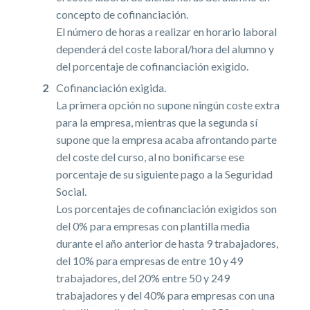
concepto de cofinanciación.
El número de horas a realizar en horario laboral
dependerá del coste laboral/hora del alumno y
del porcentaje de cofinanciación exigido.
Cofinanciación exigida.
La primera opción no supone ningún coste extra
para la empresa, mientras que la segunda sí
supone que la empresa acaba afrontando parte
del coste del curso, al no bonificarse ese
porcentaje de su siguiente pago a la Seguridad
Social.
Los porcentajes de cofinanciación exigidos son
del 0% para empresas con plantilla media
durante el año anterior de hasta 9 trabajadores,
del 10% para empresas de entre 10 y 49
trabajadores, del 20% entre 50 y 249
trabajadores y del 40% para empresas con una