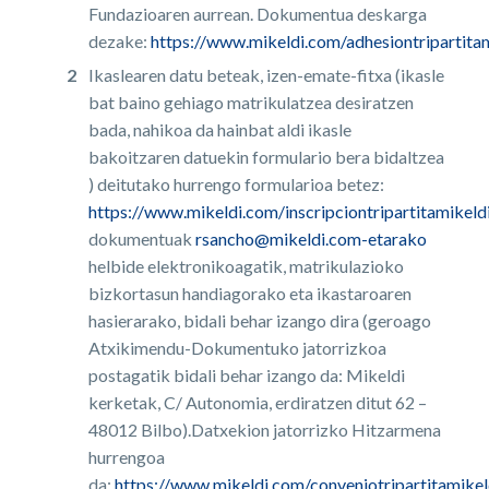
Fundazioaren aurrean. Dokumentua deskarga
dezake:
https://www.mikeldi.com/adhesiontripartita
Ikaslearen datu beteak, izen-emate-fitxa (ikasle
bat baino gehiago matrikulatzea desiratzen
bada, nahikoa da hainbat aldi ikasle
bakoitzaren datuekin formulario bera bidaltzea
) deitutako hurrengo formularioa betez:
https://www.mikeldi.com/inscripciontripartitamikeld
dokumentuak
rsancho@mikeldi.com-etarako
helbide elektronikoagatik, matrikulazioko
bizkortasun handiagorako eta ikastaroaren
hasierarako, bidali behar izango dira (geroago
Atxikimendu-Dokumentuko jatorrizkoa
postagatik bidali behar izango da: Mikeldi
kerketak, C/ Autonomia, erdiratzen ditut 62 –
48012 Bilbo).Datxekion jatorrizko Hitzarmena
hurrengoa
da:
https://www.mikeldi.com/conveniotripartitamikel