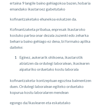
ertaina 9 langile baino gehiagokoa bazen, hobaria
emandako ikastaroez gabetutako
kofinantzaketako ehunekoa eskatzen da.
Kofinantzaketa pribatua, enpresak ikastaroko
kostuko partea onar dezala zuzenki edo zeharka
beharra baino gehiago ez dena, bi formako aplika
daiteke:
Eginez, aukerarik ohikoena, ikastarotik
abiatzen da ordutegi laboralean, ikaslearen
aipaturiko orduetako kostu laborala
kofinantzaketa-kontzeptuan egoztea baimentzen
duen. Ordutegi laboralean egiteko orduetako
kopurua kostu laboralaren mendean
egongo da/ikaslearen eta eskatutako