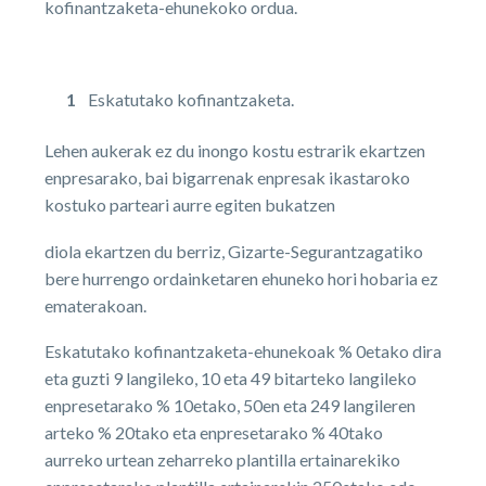
kofinantzaketa-ehunekoko ordua.
Eskatutako kofinantzaketa.
Lehen aukerak ez du inongo kostu estrarik ekartzen
enpresarako, bai bigarrenak enpresak ikastaroko
kostuko parteari aurre egiten bukatzen
diola ekartzen du berriz, Gizarte-Segurantzagatiko
bere hurrengo ordainketaren ehuneko hori hobaria ez
ematerakoan.
Eskatutako kofinantzaketa-ehunekoak % 0etako dira
eta guzti 9 langileko, 10 eta 49 bitarteko langileko
enpresetarako % 10etako, 50en eta 249 langileren
arteko % 20tako eta enpresetarako % 40tako
aurreko urtean zeharreko plantilla ertainarekiko