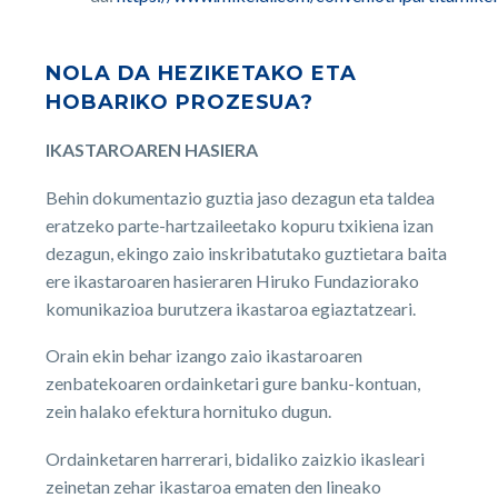
NOLA DA HEZIKETAKO ETA
HOBARIKO PROZESUA?
IKASTAROAREN HASIERA
Behin dokumentazio guztia jaso dezagun eta taldea
eratzeko parte-hartzaileetako kopuru txikiena izan
dezagun, ekingo zaio inskribatutako guztietara baita
ere ikastaroaren hasieraren Hiruko Fundaziorako
komunikazioa burutzera ikastaroa egiaztatzeari.
Orain ekin behar izango zaio ikastaroaren
zenbatekoaren ordainketari gure banku-kontuan,
zein halako efektura hornituko dugun.
Ordainketaren harrerari, bidaliko zaizkio ikasleari
zeinetan zehar ikastaroa ematen den lineako