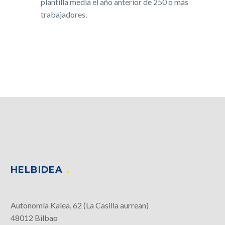
plantilla media el año anterior de 250 o más
trabajadores.
HELBIDEA
Autonomía Kalea, 62 (La Casilla aurrean)
48012 Bilbao