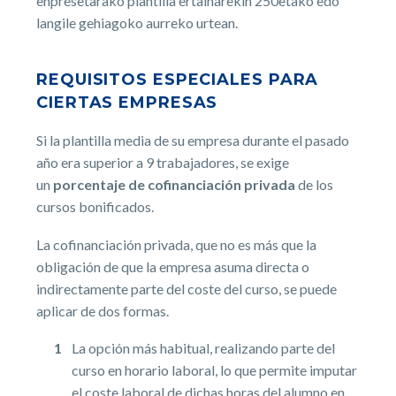
enpresetarako plantilla ertainarekin 250etako edo
langile gehiagoko aurreko urtean.
REQUISITOS ESPECIALES PARA
CIERTAS EMPRESAS
Si la plantilla media de su empresa durante el pasado
año era superior a 9 trabajadores, se exige
un
porcentaje de cofinanciación privada
de los
cursos bonificados.
La cofinanciación privada, que no es más que la
obligación de que la empresa asuma directa o
indirectamente parte del coste del curso, se puede
aplicar de dos formas.
La opción más habitual, realizando parte del
curso en horario laboral, lo que permite imputar
el coste laboral de dichas horas del alumno en