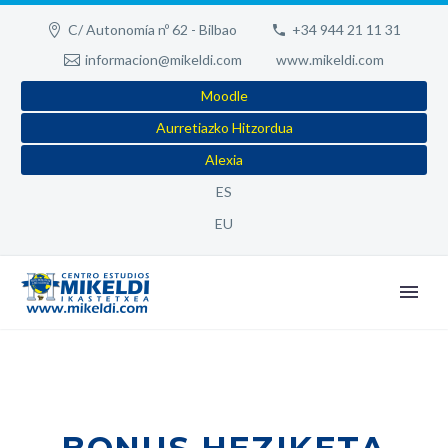
C/ Autonomía nº 62 - Bilbao
+34 944 21 11 31
informacion@mikeldi.com
www.mikeldi.com
Moodle
Aurretiazko Hitzordua
Alexia
ES
EU