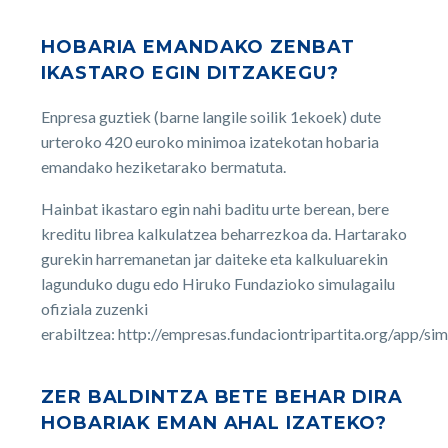
HOBARIA EMANDAKO ZENBAT
IKASTARO EGIN DITZAKEGU?
Enpresa guztiek (barne langile soilik 1ekoek) dute
urteroko 420 euroko minimoa izatekotan hobaria
emandako heziketarako bermatuta.
Hainbat ikastaro egin nahi baditu urte berean, bere
kreditu librea kalkulatzea beharrezkoa da. Hartarako
gurekin harremanetan jar daiteke eta kalkuluarekin
lagunduko dugu edo Hiruko Fundazioko simulagailu
ofiziala zuzenki
erabiltzea: http://empresas.fundaciontripartita.org/app/si
ZER BALDINTZA BETE BEHAR DIRA
HOBARIAK EMAN AHAL IZATEKO?