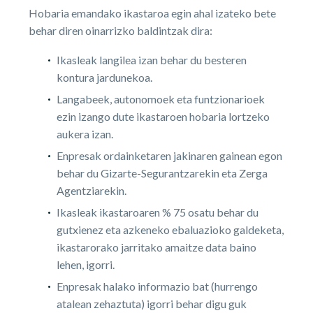
Hobaria emandako ikastaroa egin ahal izateko bete
behar diren oinarrizko baldintzak dira:
Ikasleak langilea izan behar du besteren
kontura jardunekoa.
Langabeek, autonomoek eta funtzionarioek
ezin izango dute ikastaroen hobaria lortzeko
aukera izan.
Enpresak ordainketaren jakinaren gainean egon
behar du Gizarte-Segurantzarekin eta Zerga
Agentziarekin.
Ikasleak ikastaroaren % 75 osatu behar du
gutxienez eta azkeneko ebaluazioko galdeketa,
ikastarorako jarritako amaitze data baino
lehen, igorri.
Enpresak halako informazio bat (hurrengo
atalean zehaztuta) igorri behar digu guk