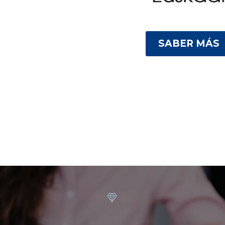
SABER MÁS

