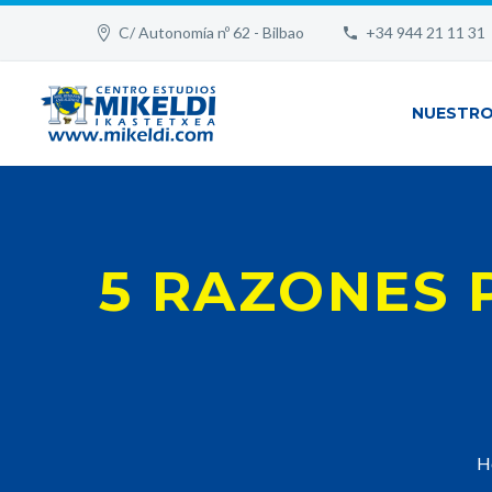
C/ Autonomía nº 62 - Bilbao
+34 944 21 11 31
NUESTRO
5 RAZONES 
H