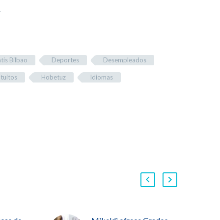
.
tis Bilbao
Deportes
Desempleados
tuitos
Hobetuz
Idiomas