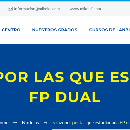
informacion@mikeldi.com
www.mikeldi.com
 CENTRO
NUESTROS GRADOS
CURSOS DE LANB
POR LAS QUE E
FP DUAL
ome
Noticias
5 razones por las que estudiar una FP d