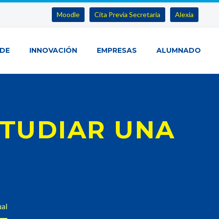
Moodle
Cita Previa Secretaria
Alexia
IDE
INNOVACIÓN
EMPRESAS
ALUMNADO
STUDIAR UNA
ual