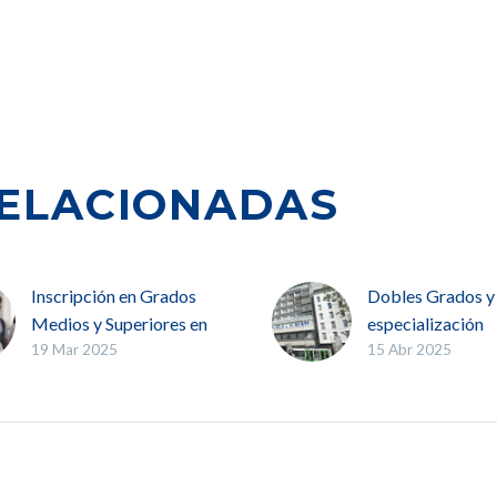
ELACIONADAS
Inscripción en Grados
Dobles Grados y
Medios y Superiores en
especialización
19 Mar 2025
15 Abr 2025
Bilbao
profesional en B