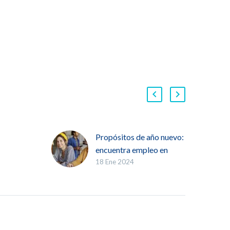
Propósitos de año nuevo:
encuentra empleo en
18 Ene 2024
ilbao
Bilbao estudiando en
Mikeldi