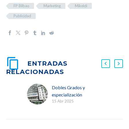
FP Bilbao
Marketing
Mikeldi
Publicidad
ENTRADAS
RELACIONADAS
Dobles Grados y
especialización
15 Abr 2025
profesional en Bilbao