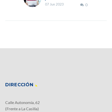
07 Jun 2023
0
los Ciclos Formativos de
Mikeldi
DIRECCIÓN
Calle Autonomía, 62
(Frente a La Casilla)