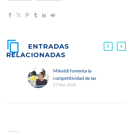
ENTRADAS
RELACIONADAS
Mikeldi fomenta la
competitividad de las
27 Mar 2024
empresas mediante
TKgune